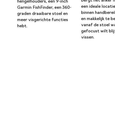
bergt het anker n
hengelhouders, een 9-inch
een ideale locatie
Garmin FishFinder, een 360-
binnen handberei
graden draaibare stoel en
en makkelijk te b
meer visgerichte functies
vanaf de stoel w
hebt.
gefocust wilt bli
vissen.