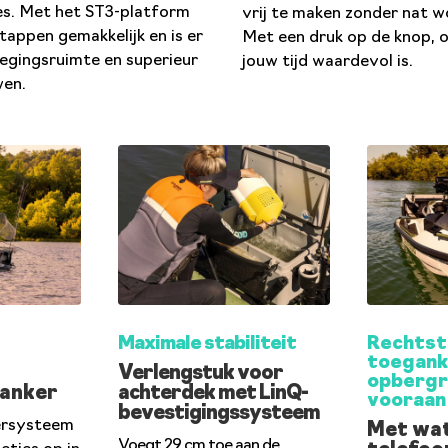
es. Met het ST3-platform
vrij te maken zonder nat w
tappen gemakkelijk en is er
Met een druk op de knop,
egingsruimte en superieur
jouw tijd waardevol is.
en.
Maximale stabiliteit
Rechtst
toegank
Verlengstuk voor
opbergr
 anker
achterdek met LinQ-
vooraan
bevestigingssysteem
ersysteem
Met wat
Voegt 29 cm toe aan de