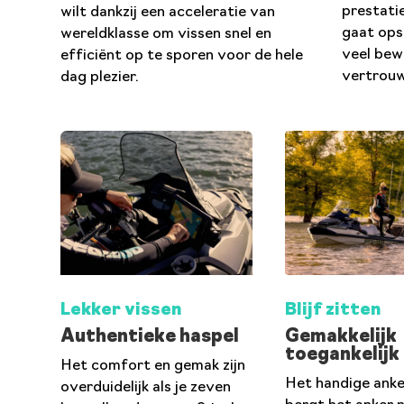
prestati
wilt dankzij een acceleratie van
gaat ops
wereldklasse om vissen snel en
veel bew
efficiënt op te sporen voor de hele
vertrouw
dag plezier.
Lekker vissen
Blijf zitten
Authentieke haspel
Gemakkelijk
toegankelijk
Het comfort en gemak zijn
Het handige ank
overduidelijk als je zeven