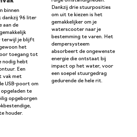
nvak
ruige omstandigheden.
Dankzij drie stuurposities
en binnen
om uit te kiezen is het
 dankzij 96 liter
gemakkelijker om je
e aan de
waterscooter naar je
gemakkelijk
bestemming te varen. Het
terwijl je blijft
dempersysteem
l gewoon het
absorbeert de ongewenste
voor toegang tot
energie die ontstaat bij
je nodig hebt
impact op het water, voor
ontuur. Een
een soepel stuurgedrag
t vak met
gedurende de hele rit.
e USB-poort om
 opgeladen te
ilig opgeborgen
okbestendige,
te houder.