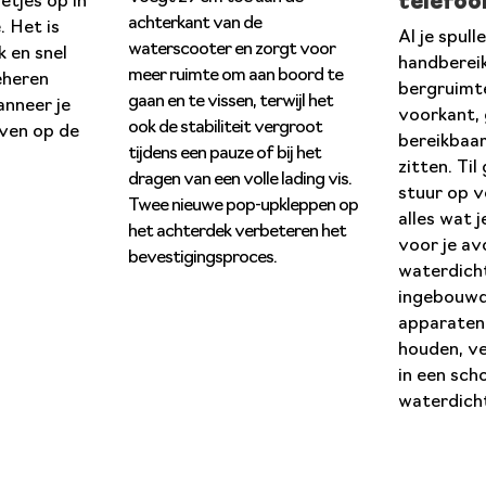
telefoo
etjes op in
achterkant van de
. Het is
Al je spull
waterscooter en zorgt voor
k en snel
handbereik
meer ruimte om aan boord te
eheren
bergruimt
gaan en te vissen, terwijl het
anneer je
voorkant, 
ook de stabiliteit vergroot
jven op de
bereikbaar 
tijdens een pauze of bij het
zitten. Ti
dragen van een volle lading vis.
stuur op 
Twee nieuwe pop-upkleppen op
alles wat 
het achterdek verbeteren het
voor je av
bevestigingsproces.
waterdich
ingebouwd
apparaten
houden, ve
in een sch
waterdich