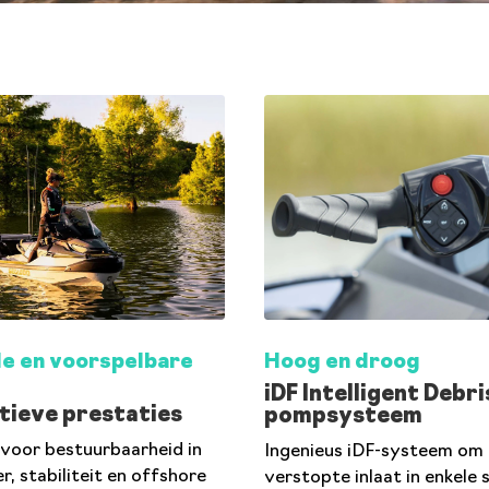
le en voorspelbare
Hoog en droog
iDF Intelligent Debri
tieve prestaties
pompsysteem
voor bestuurbaarheid in
Ingenieus iDF-systeem om
r, stabiliteit en offshore
verstopte inlaat in enkele