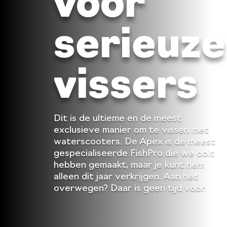
voor
serieuze
vissers
Dit is de ultieme en de meest
exclusieve manier om te vissen met
waterscooters. De Apex is de meest
gespecialiseerde FishPro die we ooit
hebben gemaakt, maar je kunt hem
alleen dit jaar verkrijgen. Aan het
overwegen? Daar is geen tijd voor.