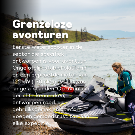
Grenzeloze
avonturen
Eerste waterscooter in de
sector die specifiek
ontworpen is voor avontuur.
Ongelofelijk stabiel platform
en een beproefde motor van
125 kW (170 pk) geschikt voor
lange afstanden. Op avontuur
gerichte kenmerken,
ontworpen rond
gebruiksgemak en comfort,
voegen gemoedsrust toe aan
elke expeditie.