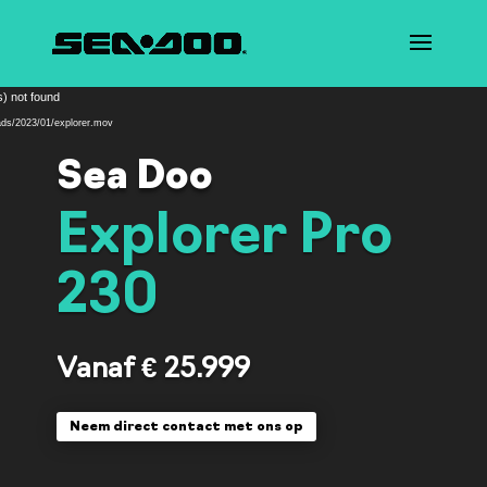
Videospeler
) not found
ads/2023/01/explorer.mov
Sea Doo
Explorer Pro
230
Vanaf € 25.999
Neem direct contact met ons op